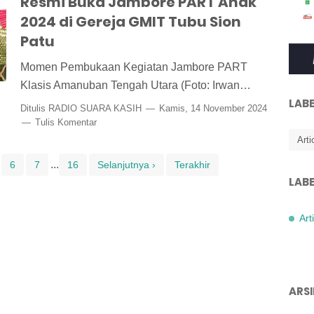
Resmi Buka Jambore PART Anak
2024 di Gereja GMIT Tubu Sion
Patu
Momen Pembukaan Kegiatan Jambore PART
Klasis Amanuban Tengah Utara (Foto: Irwan…
LABE
Ditulis
RADIO SUARA KASIH
Kamis, 14 November 2024
Tulis Komentar
Arti
...
6
7
16
Selanjutnya ›
Terakhir
LABE
Art
ARSI