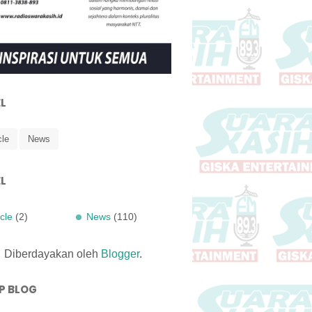
L
cle
News
L
icle
(2)
News
(110)
Diberdayakan oleh
Blogger
.
P BLOG