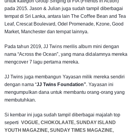
untuk kategori Group Singing di FIA (Friends In Action)
pada 2015. Jason & Julian juga sudah tampil diberbagai
tempat di Sri Lanka, antara lain The Coﬀee Bean
and Tea
Leaf, Crescat Boulevard, Odel Promenade, Kzone, Good
Market, Manchester
dan tempat lainnya.
Pada tahun 2019, JJ Twins merilis album mini dengan
nama “Across the Ocean”, yang mana didalamnya mereka
mengcover 7 lagu pertama mereka.
JJ Twins juga membangun Yayasan milik mereka sendiri
dengan nama “
JJ Twins Foundation”
. Yayasan ini
mengumpulkan dana untuk membantu orang-orang yang
membutuhkan.
Si kembar ini juga sudah tampil diberbagai majalah top
seperti
VOGUE,
CHOKOLAATE,
SUNDAY
ISLAND
YOUTH
MAGAZINE,
SUNDAY
TIMES
MAGAZINE,