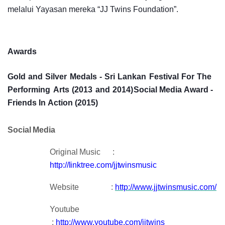
melalui Yayasan mereka “JJ Twins Foundation”.
Awards
Gold
and
Silver
Medals
-
Sri
Lankan
Festival
For
The
Performing
Arts
(2013
and
2014)
Social Media
Award
-
Friends
In
Action
(2015)
Social
Media
Original Music
:
http://linktree.com/jjtwinsmusic
Website
:
http://www.jjtwinsmusic.com/
Youtube
:
http://www.youtube.com/jjtwins