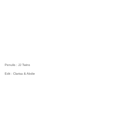
Penulis : JJ Twins
Edit : Clarisa & Abdie