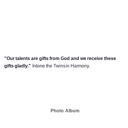
"Our
talents
are
gifts
from
God
and
we
receive
these
gifts
gladly."
Intone the Twins
in
Harmony.
Photo
Album