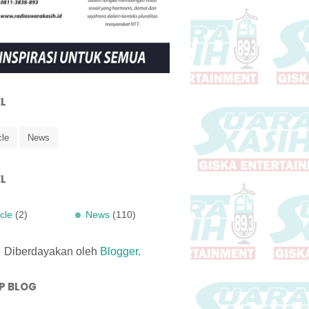
L
cle
News
L
icle
(2)
News
(110)
Diberdayakan oleh
Blogger
.
P BLOG