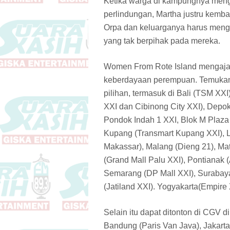
Ketika warga di kampungnya meng
perlindungan, Martha justru kemb
Orpa dan keluarganya harus mengh
yang tak berpihak pada mereka.
Women From Rote Island mengaja
keberdayaan perempuan. Temukan 
pilihan, termasuk di Bali (TSM XX
XXI dan Cibinong City XXI), Depok
Pondok Indah 1 XXI, Blok M Plaza 
Kupang (Transmart Kupang XXI), L
Makassar), Malang (Dieng 21), Ma
(Grand Mall Palu XXI), Pontianak 
Semarang (DP Mall XXI), Surabaya 
(Jatiland XXI). Yogyakarta(Empire 
Selain itu dapat ditonton di CGV d
Bandung (Paris Van Java), Jakarta