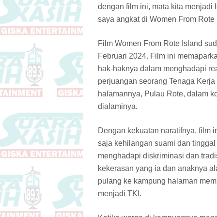
dengan film ini, mata kita menjadi 
saya angkat di Women From Rote I
Film Women From Rote Island suda
Februari 2024. Film ini memapar
hak-haknya dalam menghadapi reali
perjuangan seorang Tenaga Kerja 
halamannya, Pulau Rote, dalam ko
dialaminya.
Dengan kekuatan naratifnya, film i
saja kehilangan suami dan tingg
menghadapi diskriminasi dan trad
kekerasan yang ia dan anaknya alam
pulang ke kampung halaman memb
menjadi TKI.