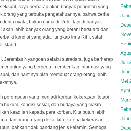
Febr
seksual, saya berharap akan banyak penonton yang
yak orang yang terbuka pengetahuannya, bahwa cerita
Janu
i di dunia nyata, bukan cuma di Rote, tapi di banyak
Dese
i akan lebih banyak orang yang berani bersuara dan
Nove
aiki kondisi yang ada,” ungkap Irma Rihi, salah
Sept
 Island.
Agus
, Jeremias Nyangoen selaku sutradara, juga berharap
Juli
 menonton yang berbeda, memberikan informasi yang
Juni
sual, dan nantinya bisa membuat orang-orang lebih
Mei 
dekatnya.
Apri
sah perempuan yang menjadi korban kekerasan, tetapi
Mare
 hukum, kondisi sosial, dan budaya yang masih
Febr
n keadilan kepada para korban. Kita butuh lebih
Janu
arga dan orang-orang dekat kita, karena kekerasan
iapapun, bahkan tidak pandang jenis kelamin. Semoga
Dese