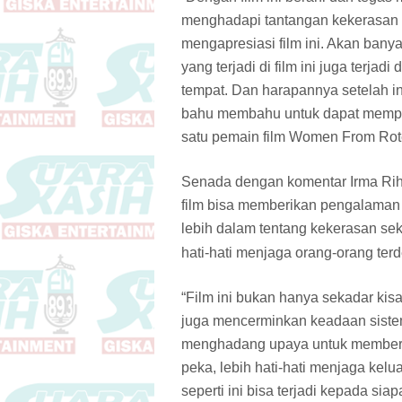
menghadapi tantangan kekerasan 
mengapresiasi film ini. Akan ban
yang terjadi di film ini juga terjad
tempat. Dan harapannya setelah in
bahu membahu untuk dapat memperb
satu pemain film Women From Rote
Senada dengan komentar Irma Rihi
film bisa memberikan pengalaman
lebih dalam tentang kekerasan sek
hati-hati menjaga orang-orang ter
“Film ini bukan hanya sekadar ki
juga mencerminkan keadaan sistem
menghadang upaya untuk memberika
peka, lebih hati-hati menjaga kelu
seperti ini bisa terjadi kepada s