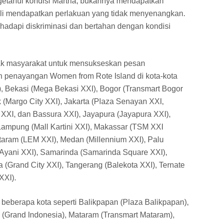
etahui kondisi Martha, bukannya mendapatkan
ali mendapatkan perlakuan yang tidak menyenangkan.
adapi diskriminasi dan bertahan dengan kondisi
k masyarakat untuk mensukseskan pesan
penayangan Women from Rote Island di kota-kota
I), Bekasi (Mega Bekasi XXI), Bogor (Transmart Bogor
 (Margo City XXI), Jakarta (Plaza Senayan XXI,
XXI, dan Bassura XXI), Jayapura (Jayapura XXI),
ampung (Mall Kartini XXI), Makassar (TSM XXI
taram (LEM XXI), Medan (Millennium XXI), Palu
(Ayani XXI), Samarinda (Samarinda Square XXI),
(Grand City XXI), Tangerang (Balekota XXI), Ternate
XXI).
i beberapa kota seperti Balikpapan (Plaza Balikpapan),
 (Grand Indonesia), Mataram (Transmart Mataram),