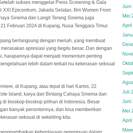
Setelah sukses menggelar Press Screening & Gala
Juni
di XXI Epicentrum, Jakarta Selatan, film Women From
Mei 
Cahaya Sinema dan Langit Terang Sinema juga
Apri
21 Februari 2024 di Kupang, Nusa Tenggara Timur.
Janu
 Kupang berlangsung dengan meriah, yang membuat
Dese
ini merasakan apresiasi yang begitu besar. Dan dengan
Nove
ni, harapannya dapat menjadi momentum penting
Okto
pengetahuan lebih dalam terkait isu kekerasan seksual
Sept
Agus
emiere, di Kupang, atau tepat di hari Kamis, 22
Juli
ote Island, karya dari Bintang Cahaya Sinema dan
Juni
 di bioskop-bioskop pilihan di Indonesia. Besar
engan banyak penontonnya, dan bisa memberikan
Mei 
erasan seksual di sekeliling kita.
Apri
Mare
as menggambarkan keberdayaan perempuan dalam